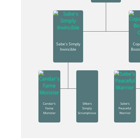
Sabe's Simply
Cop
Invincible
Bost
Candar's
SAbe's
Sabe's
Fame
Simply
Peaceful
Monster
Scrumptious
Warrior