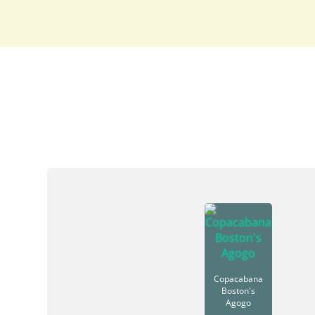
Copacabana
Boston's
Agogo