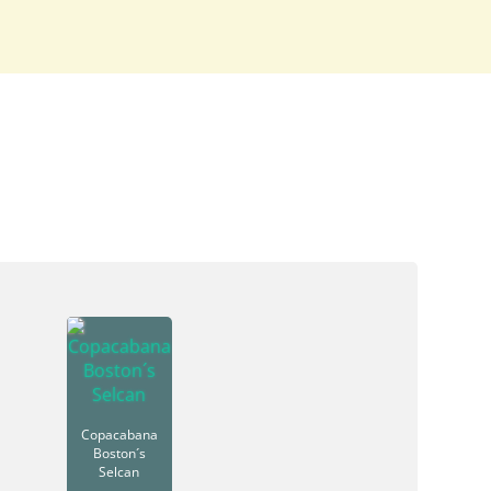
Copacabana
Boston´s
Selcan