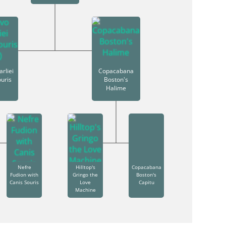
rliei
Copacabana
uris
Boston's
)
Halime
Nefre
Hilltop's
Copacabana
Fudion with
Gringo the
Boston's
Canis Souris
Love
Capitu
Machine