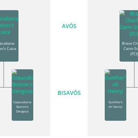
AVÓS
acabana
Bravo Cha
on's Cuica
Canin So
(FCI
BISAVÓS
Copacabana
Gunther's
Boston's
oh Henry!
Dengosa