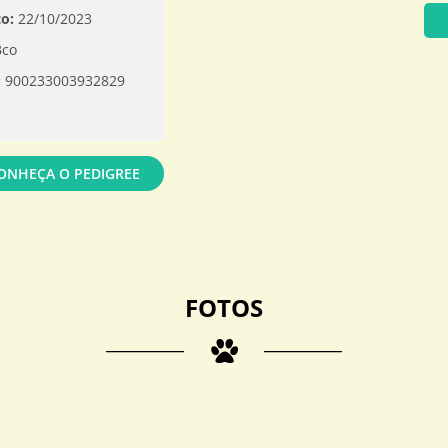
o:
22/10/2023
Bco
:
900233003932829
ONHEÇA O PEDIGREE
FOTOS